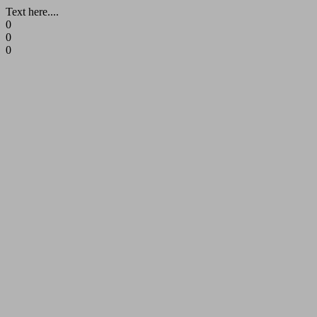
Text here....
0
0
0